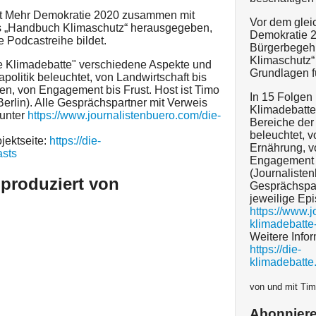
at Mehr Demokratie 2020 zusammen mit
Vor dem glei
s „Handbuch Klimaschutz“ herausgegeben,
Demokratie 
e Podcastreihe bildet.
Bürgerbegeh
Klimaschutz“
ie Klimadebatte" verschiedene Aspekte und
Grundlagen fü
politik beleuchtet, von Landwirtschaft bis
n, von Engagement bis Frust. Host ist Timo
In 15 Folgen
erlin). Alle Gesprächspartner mit Verweis
Klimadebatte
 unter
https://www.journalistenbuero.com/die-
Bereiche der
beleuchtet, v
jektseite:
https://die-
Ernährung, v
asts
Engagement b
(Journalisten
 produziert von
Gesprächspar
jeweilige Epi
https://www.j
klimadebatte-
Weitere Infor
https://die-
klimadebatte
von und mit Tim
Abonnier