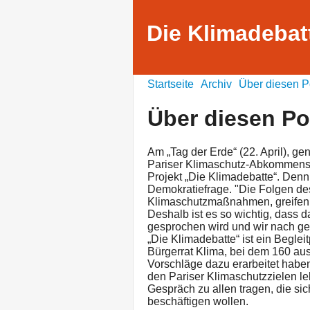
Die Klimadebat
Startseite
Archiv
Über diesen P
Über diesen P
Am „Tag der Erde“ (22. April), g
Pariser Klimaschutz-Abkommens 
Projekt „Die Klimadebatte“. Denn
Demokratiefrage. "Die Folgen d
Klimaschutzmaßnahmen, greifen t
Deshalb ist es so wichtig, dass 
gesprochen wird und wir nach 
„Die Klimadebatte“ ist ein Beglei
Bürgerrat Klima, bei dem 160 a
Vorschläge dazu erarbeitet haben
den Pariser Klimaschutzzielen le
Gespräch zu allen tragen, die si
beschäftigen wollen.