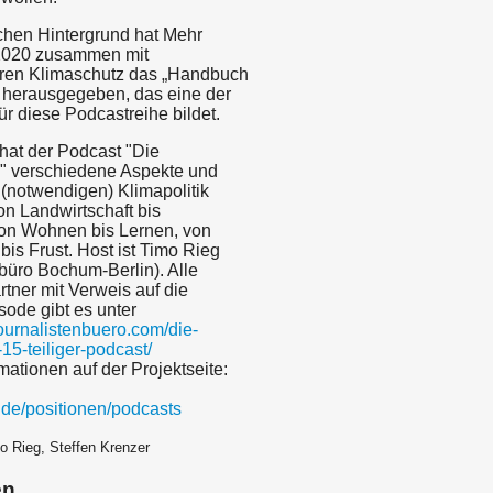
chen Hintergrund hat Mehr
2020 zusammen mit
ren Klimaschutz das „Handbuch
 herausgegeben, das eine der
r diese Podcastreihe bildet.
 hat der Podcast "Die
" verschiedene Aspekte und
 (notwendigen) Klimapolitik
on Landwirtschaft bis
on Wohnen bis Lernen, von
is Frust. Host ist Timo Rieg
büro Bochum-Berlin). Alle
tner mit Verweis auf die
sode gibt es unter
ournalistenbuero.com/die-
15-teiliger-podcast/
mationen auf der Projektseite:
.de/positionen/podcasts
o Rieg, Steffen Krenzer
en