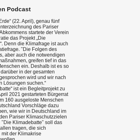
en Podcast
rde“ (22. April), genau fünf
nterzeichnung des Pariser
Abkommens startete der Verein
tie das Projekt „Die
“. Denn die Klimafrage ist auch
tiefrage. "Die Folgen des
, aber auch die notwendigen
aßnahmen, greifen tief in das
Menschen ein. Deshalb ist es so
s darüber in der gesamten
 gesprochen wird und wir nach
 Lösungen suchen.“
atte“ ist ein Begleitprojekt zu
pril 2021 gestarteten Bürgerrat
em 160 ausgeloste Menschen
tschland Vorschläge dazu
ben, wie wir in Deutschland im
 den Pariser Klimaschutzzielen
 "Die Klimadebatte" soll das
llen tragen, die sich
 mit der Klimakrise
 wollen.