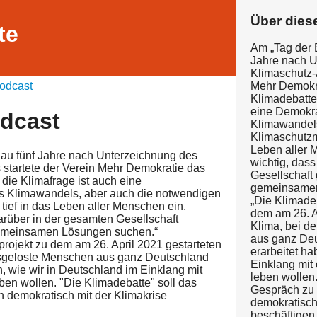
Über dies
te
Am „Tag der E
Jahre nach U
Klimaschutz-
odcast
Mehr Demokra
Klimadebatte
eine Demokra
odcast
Klimawandels
Klimaschutzm
Leben aller 
enau fünf Jahre nach Unterzeichnung des
wichtig, das
startete der Verein Mehr Demokratie das
Gesellschaft
 die Klimafrage ist auch eine
gemeinsamen
es Klimawandels, aber auch die notwendigen
„Die Klimadeb
ief in das Leben aller Menschen ein.
dem am 26. A
darüber in der gesamten Gesellschaft
Klima, bei d
gemeinsamen Lösungen suchen.“
aus ganz Deu
tprojekt zu dem am 26. April 2021 gestarteten
erarbeitet ha
usgeloste Menschen aus ganz Deutschland
Einklang mit
, wie wir in Deutschland im Einklang mit
leben wollen.
ben wollen. "Die Klimadebatte" soll das
Gespräch zu a
ch demokratisch mit der Klimakrise
demokratisch
beschäftigen